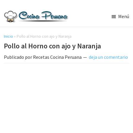
Saltar
Saltar
al
a
Menú
contenido
la
Recetas
principal
barra
de
Cocina
Inicio
»
Pollo al Horno con ajo y Naranja
lateral
Peruana,
Pollo al Horno con ajo y Naranja
principal
Recetas
de
Publicado por
Recetas Cocina Peruana
deja un comentario
Comida
Peruana