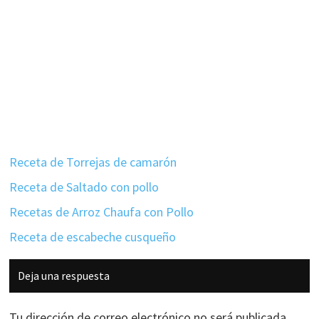
Receta de Torrejas de camarón
Receta de Saltado con pollo
Recetas de Arroz Chaufa con Pollo
Receta de escabeche cusqueño
Interacciones
Deja una respuesta
con
los
Tu dirección de correo electrónico no será publicada.