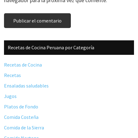
navegador para la próxima vez que comente.
Barra
Recetas de Cocina Peruana por Categoría
lateral
principal
Recetas de Cocina
Recetas
Ensaladas saludables
Jugos
Platos de Fondo
Comida Costeña
Comida de la Sierra
Comida Nortena