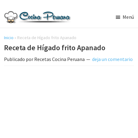
Saltar
Saltar
al
a
Menú
contenido
la
Recetas
principal
barra
de
Cocina
Inicio
»
Receta de Hígado frito Apanado
lateral
Peruana,
Receta de Hígado frito Apanado
principal
Recetas
de
Publicado por
Recetas Cocina Peruana
deja un comentario
Comida
Peruana