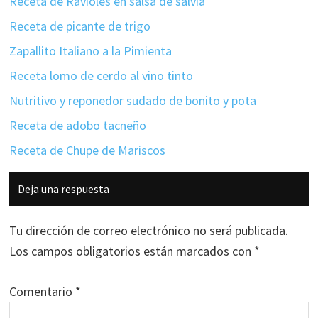
Receta de Ravioles en salsa de salvia
Receta de picante de trigo
Zapallito Italiano a la Pimienta
Receta lomo de cerdo al vino tinto
Nutritivo y reponedor sudado de bonito y pota
Receta de adobo tacneño
Receta de Chupe de Mariscos
Interacciones
Deja una respuesta
con
los
Tu dirección de correo electrónico no será publicada.
lectores
Los campos obligatorios están marcados con
*
Comentario
*