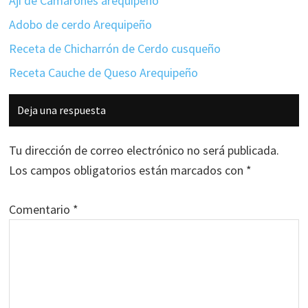
Ají de Camarones arequipeño
Adobo de cerdo Arequipeño
Receta de Chicharrón de Cerdo cusqueño
Receta Cauche de Queso Arequipeño
Interacciones
Deja una respuesta
con
los
Tu dirección de correo electrónico no será publicada.
lectores
Los campos obligatorios están marcados con
*
Comentario
*