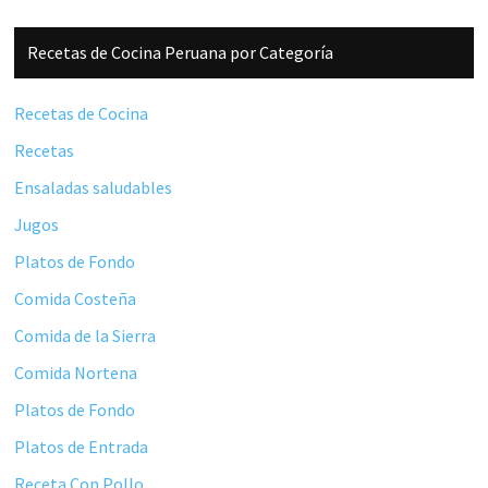
Barra
Recetas de Cocina Peruana por Categoría
lateral
principal
Recetas de Cocina
Recetas
Ensaladas saludables
Jugos
Platos de Fondo
Comida Costeña
Comida de la Sierra
Comida Nortena
Platos de Fondo
Platos de Entrada
Receta Con Pollo