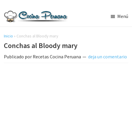
Saltar
Saltar
al
a
Menú
contenido
la
Recetas
principal
barra
de
Cocina
Inicio
»
Conchas al Bloody mary
lateral
Peruana,
Conchas al Bloody mary
principal
Recetas
de
Publicado por
Recetas Cocina Peruana
deja un comentario
Comida
Peruana