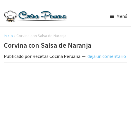
Saltar
Saltar
al
a
Menú
contenido
la
Recetas
principal
barra
de
Cocina
Inicio
»
Corvina con Salsa de Naranja
lateral
Peruana,
Corvina con Salsa de Naranja
principal
Recetas
de
Publicado por
Recetas Cocina Peruana
deja un comentario
Comida
Peruana