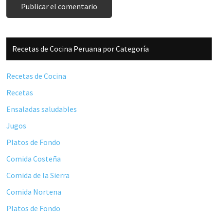
Barra
Recetas de Cocina Peruana por Categoría
lateral
principal
Recetas de Cocina
Recetas
Ensaladas saludables
Jugos
Platos de Fondo
Comida Costeña
Comida de la Sierra
Comida Nortena
Platos de Fondo