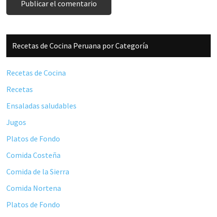
Barra
Recetas de Cocina Peruana por Categoría
lateral
principal
Recetas de Cocina
Recetas
Ensaladas saludables
Jugos
Platos de Fondo
Comida Costeña
Comida de la Sierra
Comida Nortena
Platos de Fondo