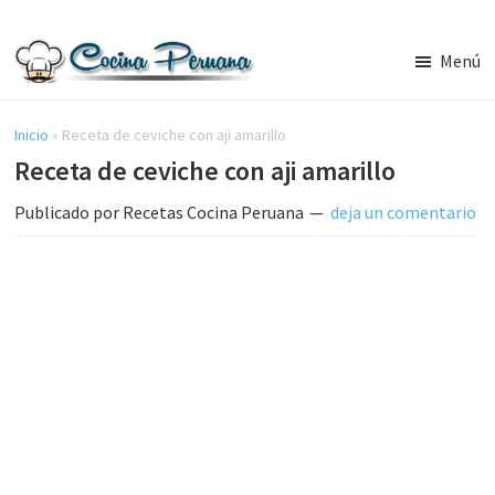
Saltar
Saltar
al
a
Menú
contenido
la
Recetas
principal
barra
de
Cocina
Inicio
»
Receta de ceviche con aji amarillo
lateral
Peruana,
Receta de ceviche con aji amarillo
principal
Recetas
de
Publicado por
Recetas Cocina Peruana
deja un comentario
Comida
Peruana