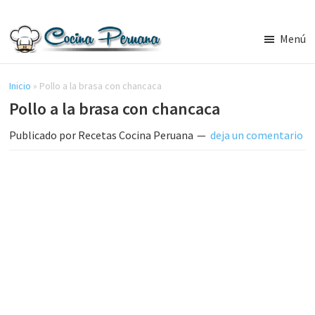
Saltar
Saltar
al
a
Menú
contenido
la
Recetas
principal
barra
de
Cocina
Inicio
»
Pollo a la brasa con chancaca
lateral
Peruana,
Pollo a la brasa con chancaca
principal
Recetas
de
Publicado por
Recetas Cocina Peruana
deja un comentario
Comida
Peruana