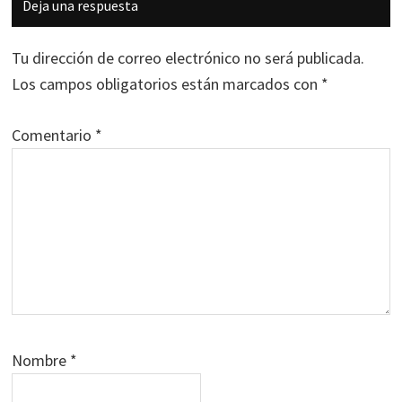
Deja una respuesta
con
los
Tu dirección de correo electrónico no será publicada.
lectores
Los campos obligatorios están marcados con
*
Comentario
*
Nombre
*