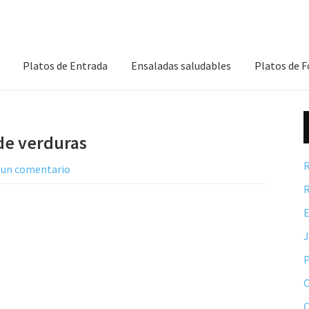
Platos de Entrada
Ensaladas saludables
Platos de 
de verduras
R
 un comentario
R
E
P
C
C