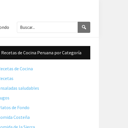
Buscar...
Buscar
Fondo
Barra
Recetas de Cocina Peruana por Categoría
lateral
principal
ecetas de Cocina
ecetas
nsaladas saludables
Jugos
latos de Fondo
omida Costeña
omida de la Sierra