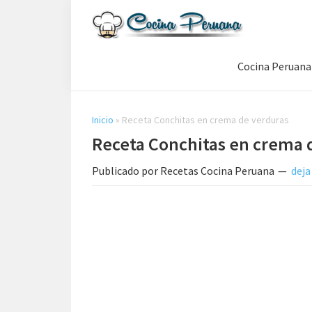
Saltar
Saltar
Saltar
a
al
a
Recetas
la
contenido
la
de
Cocina Peruana
navegación
principal
barra
Cocina
Peruana,
principal
lateral
Recetas
principal
de
Inicio
»
Receta Conchitas en crema de verduras
Comida
Receta Conchitas en crema 
Peruana
Publicado por
Recetas Cocina Peruana
deja