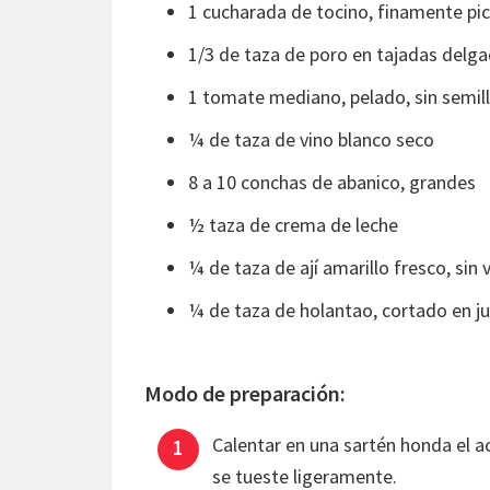
1 cucharada de tocino, finamente pi
1/3 de taza de poro en tajadas delgad
1 tomate mediano, pelado, sin semil
¼ de taza de vino blanco seco
8 a 10 conchas de abanico, grandes
½ taza de crema de leche
¼ de taza de ají amarillo fresco, sin 
¼ de taza de holantao, cortado en j
Modo de preparación:
Calentar en una sartén honda el ac
se tueste ligeramente.