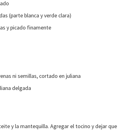
cado
as (parte blanca y verde clara)
las y picado finamente
venas ni semillas, cortado en juliana
uliana delgada
eite y la mantequilla. Agregar el tocino y dejar que