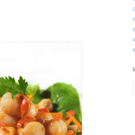
P
P
R
R
S