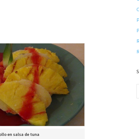
P
P
R
R
S
ollo en salsa de tuna