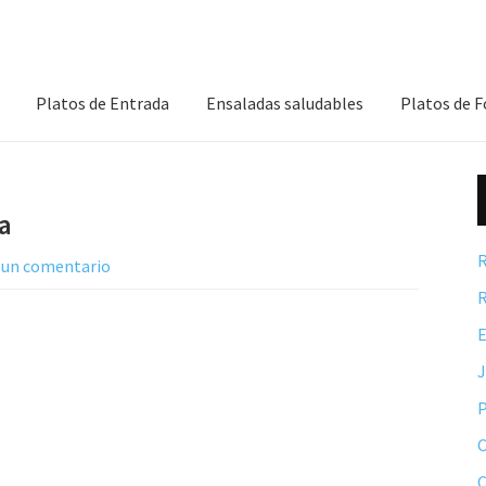
Platos de Entrada
Ensaladas saludables
Platos de 
a
R
 un comentario
R
E
P
C
C