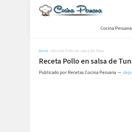
Saltar
Saltar
Saltar
a
al
a
Recetas
la
contenido
la
de
Cocina Peruana
navegación
principal
barra
Cocina
Peruana,
principal
lateral
Recetas
principal
de
Inicio
»
Receta Pollo en salsa de Tuna
Comida
Receta Pollo en salsa de Tun
Peruana
Publicado por
Recetas Cocina Peruana
deja