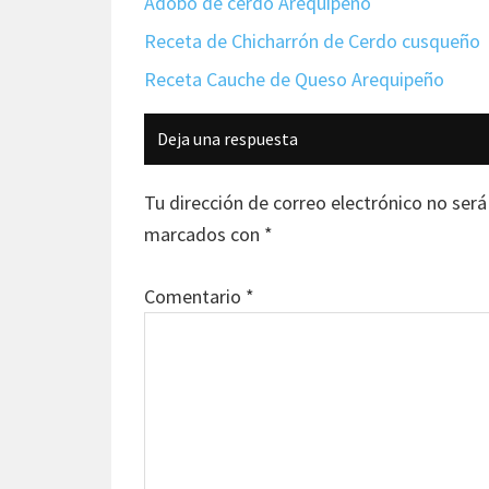
Adobo de cerdo Arequipeño
Receta de Chicharrón de Cerdo cusqueño
Receta Cauche de Queso Arequipeño
Interacciones
Deja una respuesta
con
los
Tu dirección de correo electrónico no será
lectores
marcados con
*
Comentario
*