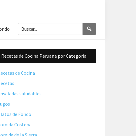
Buscar...
Buscar
Fondo
Barra
Recetas de Cocina Peruana por Categoría
lateral
principal
ecetas de Cocina
ecetas
nsaladas saludables
Jugos
latos de Fondo
omida Costeña
omida de la Sierra