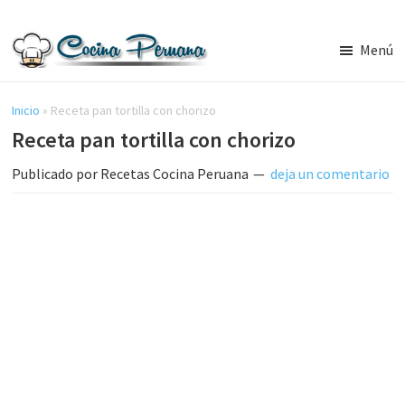
Saltar
Saltar
al
a
Menú
contenido
la
Recetas
principal
barra
de
Cocina
Inicio
»
Receta pan tortilla con chorizo
lateral
Peruana,
Receta pan tortilla con chorizo
principal
Recetas
de
Publicado por
Recetas Cocina Peruana
deja un comentario
Comida
Peruana