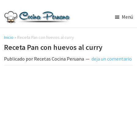
Saltar
Saltar
al
a
Menú
contenido
la
Recetas
principal
barra
de
Cocina
Inicio
»
Receta Pan con huevos al curry
lateral
Peruana,
Receta Pan con huevos al curry
principal
Recetas
de
Publicado por
Recetas Cocina Peruana
deja un comentario
Comida
Peruana