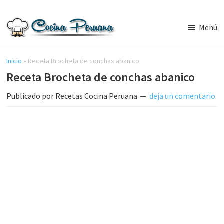
Saltar
Saltar
al
a
Menú
contenido
la
Recetas
principal
barra
de
Cocina
Inicio
»
Receta Brocheta de conchas abanico
lateral
Peruana,
Receta Brocheta de conchas abanico
principal
Recetas
de
Publicado por
Recetas Cocina Peruana
deja un comentario
Comida
Peruana