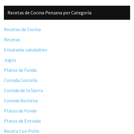
Barra
Recetas de Cocina Peruana por Categoría
lateral
principal
Recetas de Cocina
Recetas
Ensaladas saludables
Jugos
Platos de Fondo
Comida Costeña
Comida de la Sierra
Comida Nortena
Platos de Fondo
Platos de Entrada
Receta Con Pollo