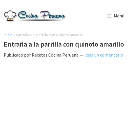
Saltar
Saltar
al
a
Menú
contenido
la
Recetas
principal
barra
de
Cocina
Inicio
»
Entraña a la parrilla con quinoto amarillo
lateral
Peruana,
Entraña a la parrilla con quinoto amarillo
principal
Recetas
de
Publicado por
Recetas Cocina Peruana
deja un comentario
Comida
Peruana