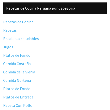
Barra
Recetas de Cocina Peruana por Categoría
lateral
principal
Recetas de Cocina
Recetas
Ensaladas saludables
Jugos
Platos de Fondo
Comida Costeña
Comida de la Sierra
Comida Nortena
Platos de Fondo
Platos de Entrada
Receta Con Pollo