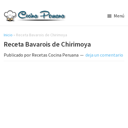
Saltar
Saltar
al
a
Menú
contenido
la
Recetas
principal
barra
de
Cocina
Inicio
»
Receta Bavarois de Chirimoya
lateral
Peruana,
Receta Bavarois de Chirimoya
principal
Recetas
de
Publicado por
Recetas Cocina Peruana
deja un comentario
Comida
Peruana