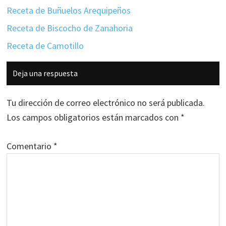
Receta de Buñuelos Arequipeños
Receta de Biscocho de Zanahoria
Receta de Camotillo
Interacciones
Deja una respuesta
con
los
Tu dirección de correo electrónico no será publicada.
lectores
Los campos obligatorios están marcados con
*
Comentario
*