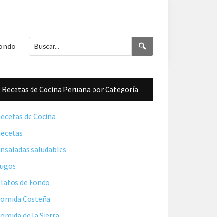
Buscar...
Buscar
Fondo
Barra
Recetas de Cocina Peruana por Categoría
lateral
principal
ecetas de Cocina
ecetas
nsaladas saludables
Jugos
latos de Fondo
omida Costeña
omida de la Sierra