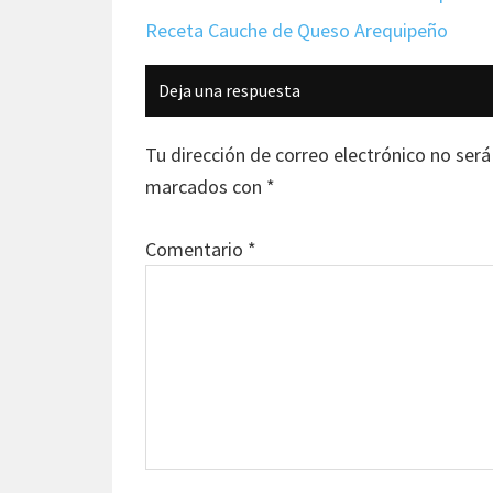
Receta Cauche de Queso Arequipeño
Interacciones
Deja una respuesta
con
los
Tu dirección de correo electrónico no será
lectores
marcados con
*
Comentario
*