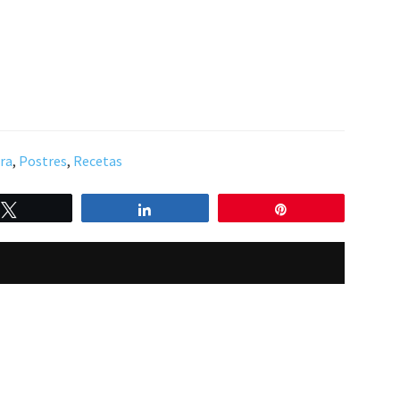
rra
,
Postres
,
Recetas
Twittear
Compartir
Pin