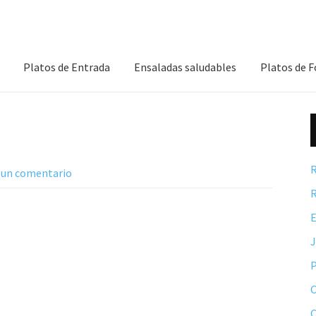
Platos de Entrada
Ensaladas saludables
Platos de 
R
 un comentario
R
E
P
C
C