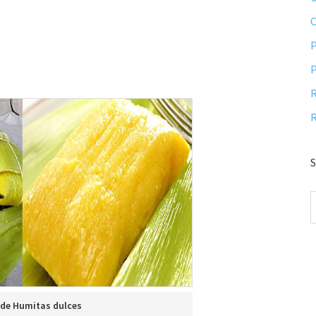
P
P
R
R
S
 de Humitas dulces