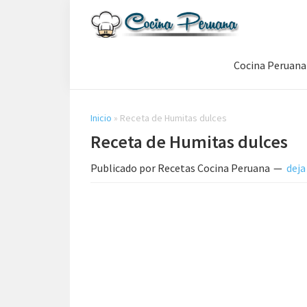
Saltar
Saltar
Saltar
a
al
a
Recetas
la
contenido
la
de
Cocina Peruana
navegación
principal
barra
Cocina
Peruana,
principal
lateral
Recetas
principal
de
Inicio
»
Receta de Humitas dulces
Comida
Receta de Humitas dulces
Peruana
Publicado por
Recetas Cocina Peruana
deja