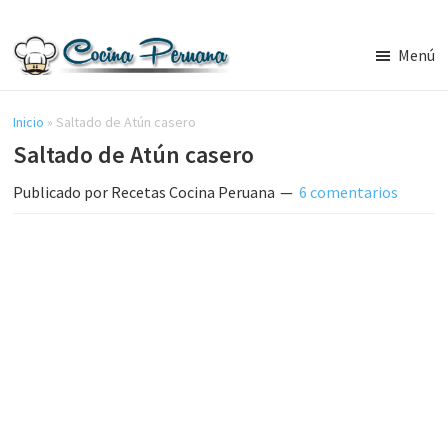
Saltar
Saltar
al
a
Menú
contenido
la
Recetas
principal
barra
de
Cocina
Inicio
»
Saltado de Atún casero
lateral
Peruana,
Saltado de Atún casero
principal
Recetas
de
Publicado por
Recetas Cocina Peruana
6 comentarios
Comida
Peruana