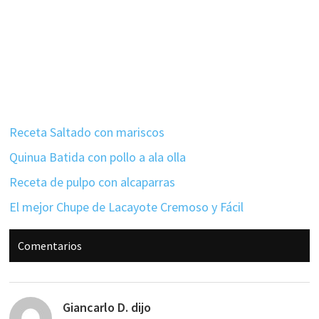
Receta Saltado con mariscos
Quinua Batida con pollo a ala olla
Receta de pulpo con alcaparras
El mejor Chupe de Lacayote Cremoso y Fácil
Interacciones
Comentarios
con
los
lectores
Giancarlo D.
dijo