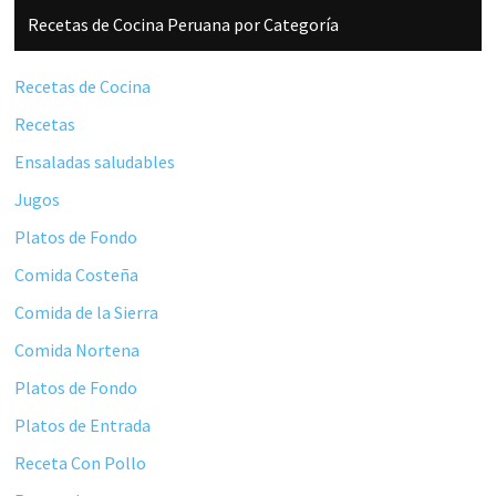
Barra
Recetas de Cocina Peruana por Categoría
lateral
principal
Recetas de Cocina
Recetas
Ensaladas saludables
Jugos
Platos de Fondo
Comida Costeña
Comida de la Sierra
Comida Nortena
Platos de Fondo
Platos de Entrada
Receta Con Pollo