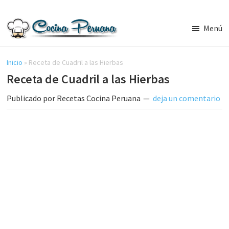
Saltar
Saltar
al
a
Menú
contenido
la
Recetas
principal
barra
de
Cocina
Inicio
»
Receta de Cuadril a las Hierbas
lateral
Peruana,
Receta de Cuadril a las Hierbas
principal
Recetas
de
Publicado por
Recetas Cocina Peruana
deja un comentario
Comida
Peruana