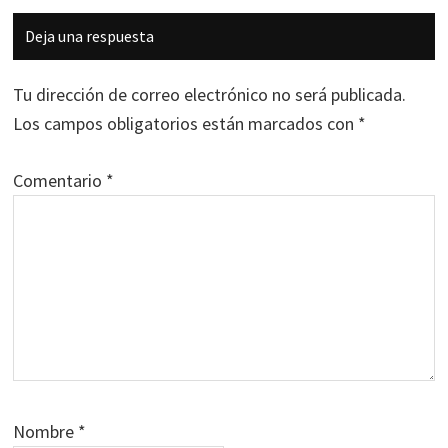
Interacciones
Deja una respuesta
con
los
Tu dirección de correo electrónico no será publicada.
lectores
Los campos obligatorios están marcados con
*
Comentario
*
Nombre
*