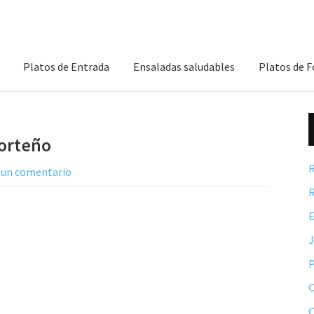
Platos de Entrada
Ensaladas saludables
Platos de 
norteño
R
 un comentario
R
E
P
C
C