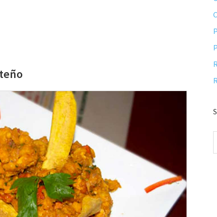
P
P
R
rteño
R
S