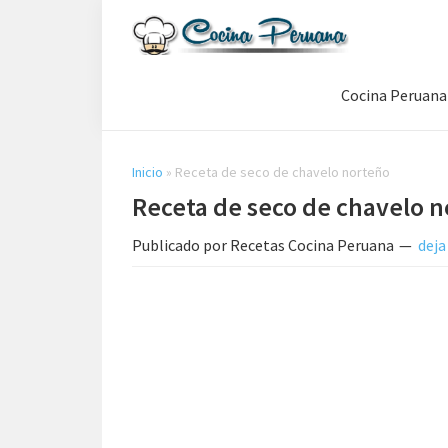
Saltar
Saltar
Saltar
a
al
a
Recetas
la
contenido
la
de
Cocina Peruana
navegación
principal
barra
Cocina
Peruana,
principal
lateral
Recetas
principal
de
Inicio
»
Receta de seco de chavelo norteño
Comida
Receta de seco de chavelo 
Peruana
Publicado por
Recetas Cocina Peruana
deja