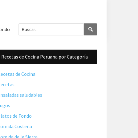
Buscar...
Buscar
Fondo
Barra
Recetas de Cocina Peruana por Categoría
lateral
principal
ecetas de Cocina
ecetas
nsaladas saludables
Jugos
latos de Fondo
omida Costeña
omida de la Sierra