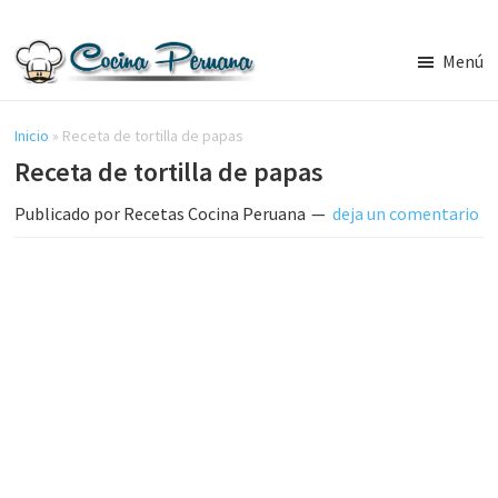
Saltar
Saltar
al
a
Menú
contenido
la
Recetas
principal
barra
de
Cocina
Inicio
»
Receta de tortilla de papas
lateral
Peruana,
Receta de tortilla de papas
principal
Recetas
de
Publicado por
Recetas Cocina Peruana
deja un comentario
Comida
Peruana