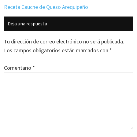
Receta Cauche de Queso Arequipeño
Interacciones
Deja una respuesta
con
los
Tu dirección de correo electrónico no será publicada.
lectores
Los campos obligatorios están marcados con
*
Comentario
*