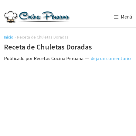
Saltar
Saltar
al
a
Menú
contenido
la
Recetas
principal
barra
de
Cocina
Inicio
»
Receta de Chuletas Doradas
lateral
Peruana,
Receta de Chuletas Doradas
principal
Recetas
de
Publicado por
Recetas Cocina Peruana
deja un comentario
Comida
Peruana