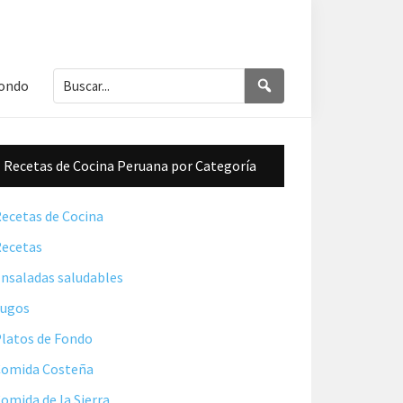
Buscar...
Buscar
Fondo
Barra
Recetas de Cocina Peruana por Categoría
lateral
principal
ecetas de Cocina
ecetas
nsaladas saludables
Jugos
latos de Fondo
omida Costeña
omida de la Sierra