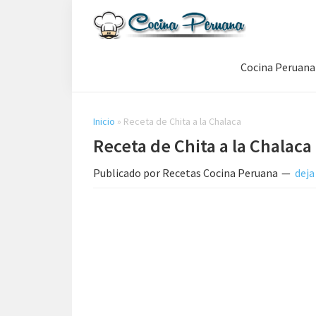
Saltar
Saltar
Saltar
a
al
a
Recetas
la
contenido
la
de
Cocina Peruana
navegación
principal
barra
Cocina
Peruana,
principal
lateral
Recetas
principal
de
Inicio
»
Receta de Chita a la Chalaca
Comida
Receta de Chita a la Chalaca
Peruana
Publicado por
Recetas Cocina Peruana
deja