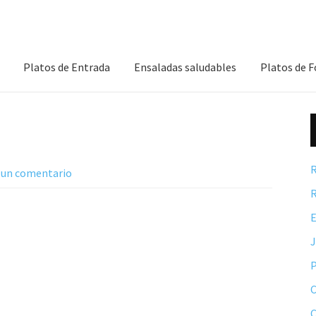
Platos de Entrada
Ensaladas saludables
Platos de 
R
 un comentario
R
E
P
C
C