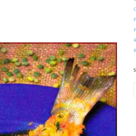
P
P
R
R
S