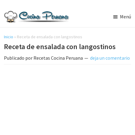
Saltar
Saltar
al
a
Menú
contenido
la
Recetas
principal
barra
de
Cocina
Inicio
»
Receta de ensalada con langostinos
lateral
Peruana,
Receta de ensalada con langostinos
principal
Recetas
de
Publicado por
Recetas Cocina Peruana
deja un comentario
Comida
Peruana