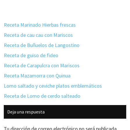
Receta Marinado Hierbas frescas
Receta de cau cau con Mariscos
Receta de Buñuelos de Langostino
Receta de guiso de fideo
Receta de Carapulcra con Mariscos
Receta Mazamorra con Quinua
Lomo saltado y ceviche platos emblemáticos
Receta de Lomo de cerdo salteado
Interacciones
Deja una respuesta
con
los
Tu dirección de correo electrónico no será publicada.