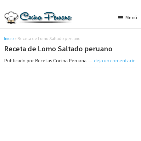
Saltar
Saltar
al
a
Menú
contenido
la
Recetas
principal
barra
de
Cocina
Inicio
»
Receta de Lomo Saltado peruano
lateral
Peruana,
Receta de Lomo Saltado peruano
principal
Recetas
de
Publicado por
Recetas Cocina Peruana
deja un comentario
Comida
Peruana