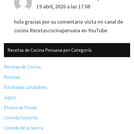
19 abril, 2026 a las 17:08
hola gracias por su comentario visita mi canal de
cocina Recetascocinaperuana en YouTube
Barra
Recetas de Cocina Peruana por Categoría
lateral
principal
Recetas de Cocina
Recetas
Ensaladas saludables
Jugos
Platos de Fondo
Comida Costeña
Comida de la Sierra