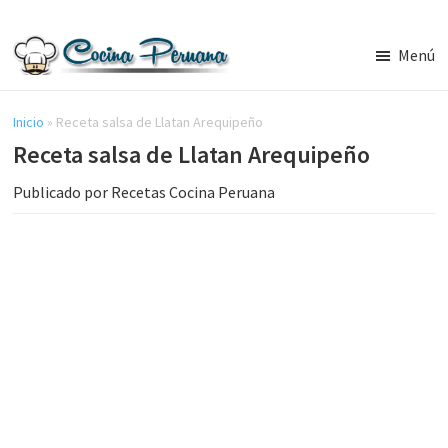
Saltar
Saltar
al
a
Menú
contenido
la
Recetas
principal
barra
de
Cocina
Inicio
»
Receta salsa de Llatan Arequipeño
lateral
Peruana,
Receta salsa de Llatan Arequipeño
principal
Recetas
de
Publicado por
Recetas Cocina Peruana
Comida
Peruana