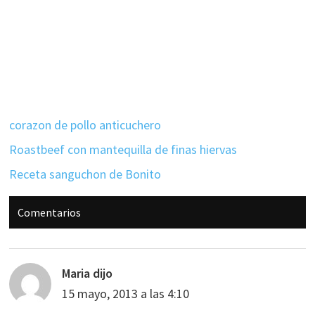
corazon de pollo anticuchero
Roastbeef con mantequilla de finas hiervas
Receta sanguchon de Bonito
Interacciones
Comentarios
con
los
lectores
Maria
dijo
15 mayo, 2013 a las 4:10