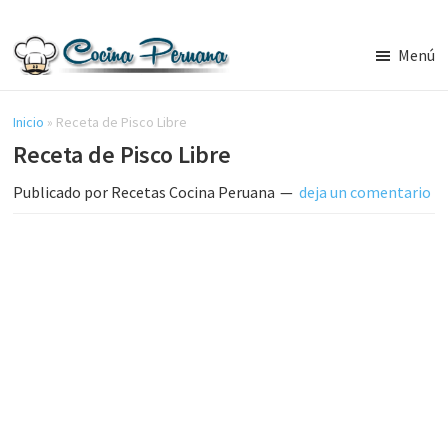
Saltar
Saltar
al
a
Menú
contenido
la
Recetas
principal
barra
de
Cocina
Inicio
»
Receta de Pisco Libre
lateral
Peruana,
Receta de Pisco Libre
principal
Recetas
de
Publicado por
Recetas Cocina Peruana
deja un comentario
Comida
Peruana