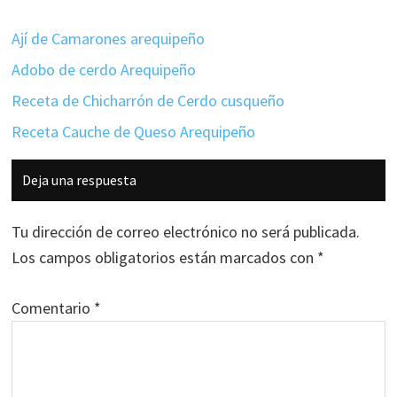
Ají de Camarones arequipeño
Adobo de cerdo Arequipeño
Receta de Chicharrón de Cerdo cusqueño
Receta Cauche de Queso Arequipeño
Interacciones
Deja una respuesta
con
los
Tu dirección de correo electrónico no será publicada.
lectores
Los campos obligatorios están marcados con
*
Comentario
*