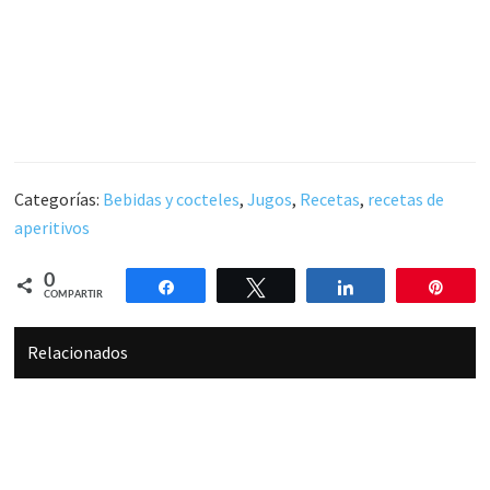
Categorías:
Bebidas y cocteles
,
Jugos
,
Recetas
,
recetas de
aperitivos
0
Compartir
Twittear
Compartir
Pin
COMPARTIR
Relacionados