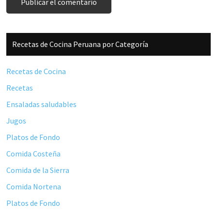
Barra
Recetas de Cocina Peruana por Categoría
lateral
principal
Recetas de Cocina
Recetas
Ensaladas saludables
Jugos
Platos de Fondo
Comida Costeña
Comida de la Sierra
Comida Nortena
Platos de Fondo