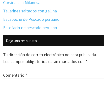
Corvina a la Milanesa
Tallarines saltados con gallina
Escabeche de Pescado peruano
Estofado de pescado peruano
Interacciones
Deja una respuesta
con
los
Tu dirección de correo electrónico no será publicada.
lectores
Los campos obligatorios están marcados con
*
Comentario
*