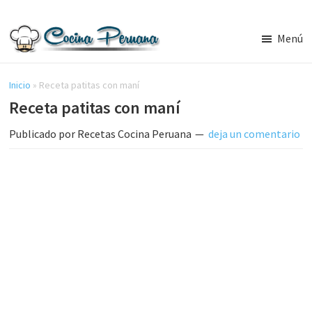
Saltar
Saltar
al
a
Menú
contenido
la
Recetas
principal
barra
de
Cocina
Inicio
»
Receta patitas con maní
lateral
Peruana,
Receta patitas con maní
principal
Recetas
de
Publicado por
Recetas Cocina Peruana
deja un comentario
Comida
Peruana