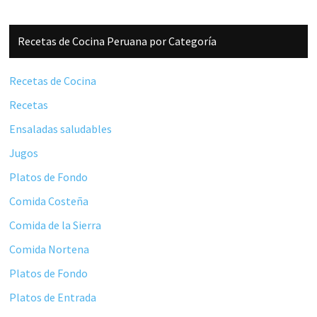
Barra
Recetas de Cocina Peruana por Categoría
lateral
principal
Recetas de Cocina
Recetas
Ensaladas saludables
Jugos
Platos de Fondo
Comida Costeña
Comida de la Sierra
Comida Nortena
Platos de Fondo
Platos de Entrada