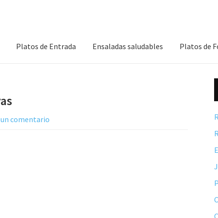
Platos de Entrada
Ensaladas saludables
Platos de 
vas
R
 un comentario
R
E
P
C
C