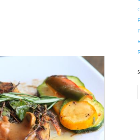
P
P
R
R
S