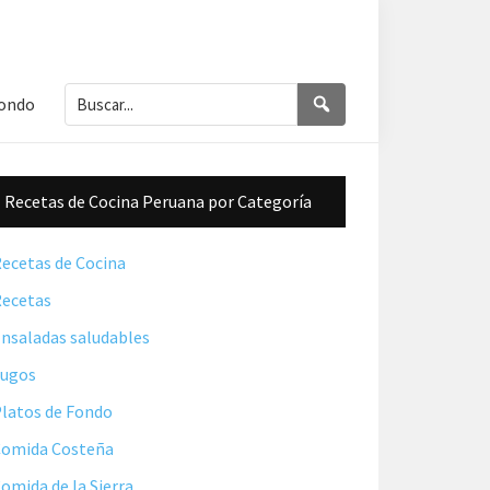
Buscar...
Buscar
Fondo
Barra
Recetas de Cocina Peruana por Categoría
lateral
principal
ecetas de Cocina
ecetas
nsaladas saludables
Jugos
latos de Fondo
omida Costeña
omida de la Sierra