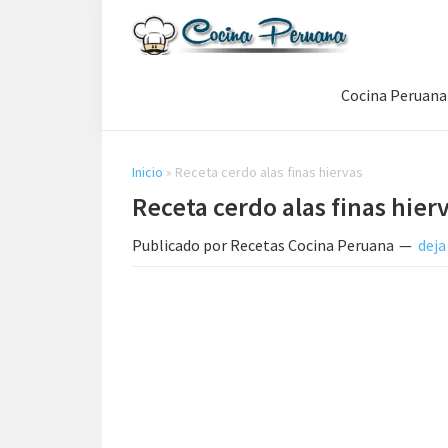
Saltar
Saltar
Saltar
a
al
a
Recetas
la
contenido
la
de
Cocina Peruana
navegación
principal
barra
Cocina
Peruana,
principal
lateral
Recetas
principal
de
Inicio
»
Receta cerdo alas finas hiervas
Comida
Receta cerdo alas finas hier
Peruana
Publicado por
Recetas Cocina Peruana
deja