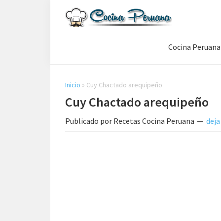
Saltar
Saltar
Saltar
a
al
a
Recetas
la
contenido
la
de
Cocina Peruana
navegación
principal
barra
Cocina
Peruana,
principal
lateral
Recetas
principal
de
Inicio
»
Cuy Chactado arequipeño
Comida
Cuy Chactado arequipeño
Peruana
Publicado por
Recetas Cocina Peruana
deja