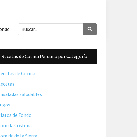
Buscar...
Buscar
Fondo
Barra
Recetas de Cocina Peruana por Categoría
lateral
principal
ecetas de Cocina
ecetas
nsaladas saludables
Jugos
latos de Fondo
omida Costeña
omida de la Sierra