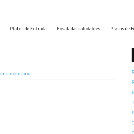
Platos de Entrada
Ensaladas saludables
Platos de 
R
 un comentario
R
E
P
C
C