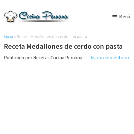
Saltar
Saltar
al
a
Menú
contenido
la
Recetas
principal
barra
de
Cocina
Inicio
»
Receta Medallones de cerdo con pasta
lateral
Peruana,
Receta Medallones de cerdo con pasta
principal
Recetas
de
Publicado por
Recetas Cocina Peruana
deja un comentario
Comida
Peruana