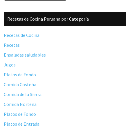
Barra
Recetas de Cocina Peruana por Categoría
lateral
principal
Recetas de Cocina
Recetas
Ensaladas saludables
Jugos
Platos de Fondo
Comida Costeña
Comida de la Sierra
Comida Nortena
Platos de Fondo
Platos de Entrada