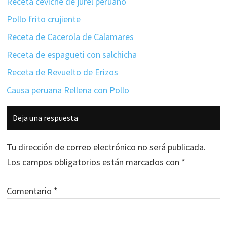
Receta ceviche de jurel peruano
Pollo frito crujiente
Receta de Cacerola de Calamares
Receta de espagueti con salchicha
Receta de Revuelto de Erizos
Causa peruana Rellena con Pollo
Interacciones
Deja una respuesta
con
los
Tu dirección de correo electrónico no será publicada.
lectores
Los campos obligatorios están marcados con
*
Comentario
*