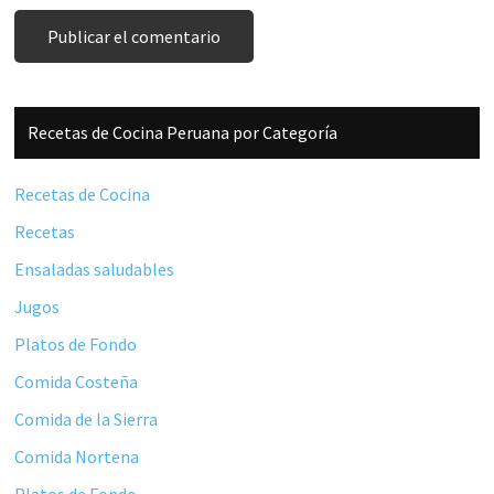
Barra
Recetas de Cocina Peruana por Categoría
lateral
principal
Recetas de Cocina
Recetas
Ensaladas saludables
Jugos
Platos de Fondo
Comida Costeña
Comida de la Sierra
Comida Nortena