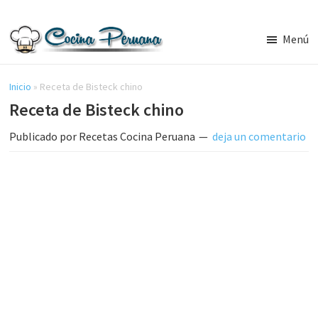
Saltar
Saltar
al
a
Menú
contenido
la
Recetas
principal
barra
de
Cocina
Inicio
»
Receta de Bisteck chino
lateral
Peruana,
Receta de Bisteck chino
principal
Recetas
de
Publicado por
Recetas Cocina Peruana
deja un comentario
Comida
Peruana