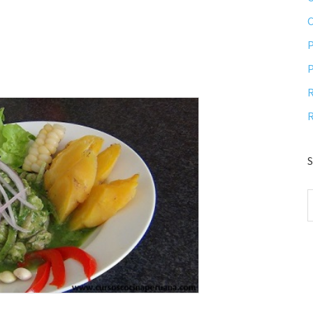
P
P
R
R
S