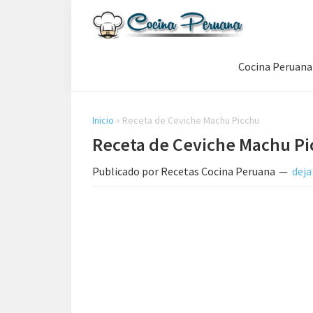
Saltar
Saltar
Saltar
a
al
a
Recetas
la
contenido
la
de
Cocina Peruana
navegación
principal
barra
Cocina
Peruana,
principal
lateral
Recetas
principal
de
Inicio
»
Receta de Ceviche Machu Picchu
Comida
Receta de Ceviche Machu Pi
Peruana
Publicado por
Recetas Cocina Peruana
deja