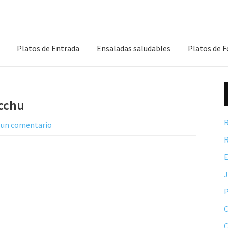
Platos de Entrada
Ensaladas saludables
Platos de 
cchu
R
 un comentario
R
E
P
C
C