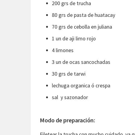
200 grs de trucha
80 grs de pasta de huatacay
70 grs de cebolla en juliana
1 un de aji limo rojo
4 limones
3 un de ocas sancochadas
30 grs de tarwi
lechuga organica ó crespa
sal y sazonador
Modo de preparación:
Filetear la trucha con mucho cuidado, ya 