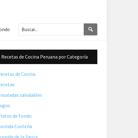
Buscar...
Buscar
Fondo
Barra
Recetas de Cocina Peruana por Categoría
lateral
principal
ecetas de Cocina
ecetas
nsaladas saludables
Jugos
latos de Fondo
omida Costeña
omida de la Sierra