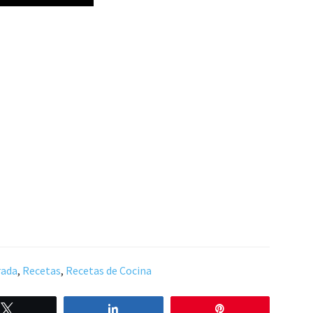
rada
,
Recetas
,
Recetas de Cocina
Twittear
Compartir
Pin