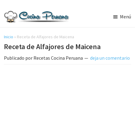
Saltar
Saltar
al
a
Menú
contenido
la
Recetas
principal
barra
de
Cocina
Inicio
»
Receta de Alfajores de Maicena
lateral
Peruana,
Receta de Alfajores de Maicena
principal
Recetas
de
Publicado por
Recetas Cocina Peruana
deja un comentario
Comida
Peruana