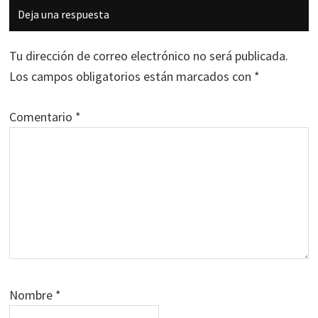
Interacciones
Deja una respuesta
con
los
Tu dirección de correo electrónico no será publicada.
lectores
Los campos obligatorios están marcados con
*
Comentario
*
Nombre
*