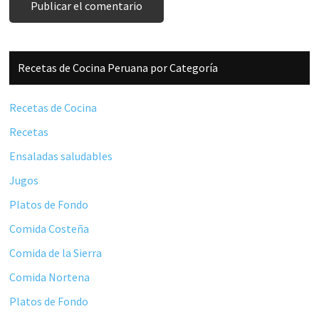
Barra
Recetas de Cocina Peruana por Categoría
lateral
principal
Recetas de Cocina
Recetas
Ensaladas saludables
Jugos
Platos de Fondo
Comida Costeña
Comida de la Sierra
Comida Nortena
Platos de Fondo