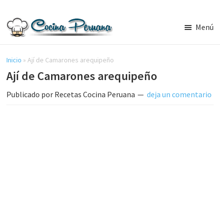
Saltar
Saltar
al
a
Menú
contenido
la
Recetas
principal
barra
de
Cocina
Inicio
»
Ají de Camarones arequipeño
lateral
Peruana,
Ají de Camarones arequipeño
principal
Recetas
de
Publicado por
Recetas Cocina Peruana
deja un comentario
Comida
Peruana