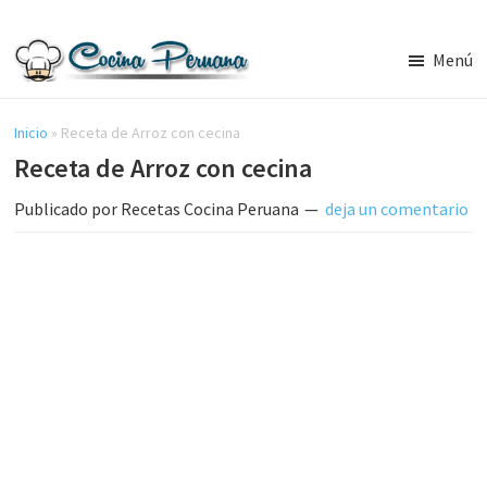
Saltar
Saltar
al
a
Menú
contenido
la
Recetas
principal
barra
de
Cocina
Inicio
»
Receta de Arroz con cecina
lateral
Peruana,
Receta de Arroz con cecina
principal
Recetas
de
Publicado por
Recetas Cocina Peruana
deja un comentario
Comida
Peruana