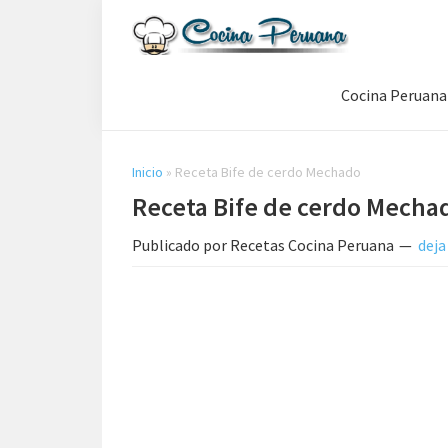
Saltar
Saltar
Saltar
a
al
a
Recetas
la
contenido
la
de
Cocina Peruana
navegación
principal
barra
Cocina
Peruana,
principal
lateral
Recetas
principal
de
Inicio
»
Receta Bife de cerdo Mechado
Comida
Receta Bife de cerdo Mecha
Peruana
Publicado por
Recetas Cocina Peruana
deja