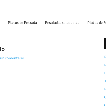
Platos de Entrada
Ensaladas saludables
Platos de 
do
R
 un comentario
R
E
P
C
C