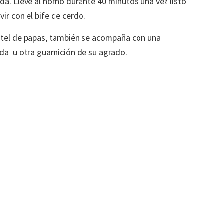
da. Lleve al horno durante 40 minutos una vez listo
ir con el bife de cerdo.
pastel de papas, también se acompaña con una
da u otra guarnición de su agrado.