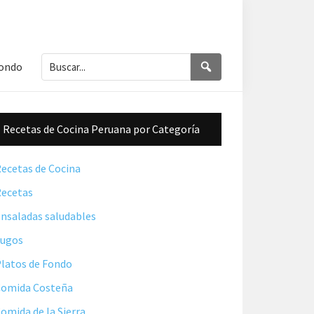
Buscar...
Buscar
Fondo
Barra
Recetas de Cocina Peruana por Categoría
lateral
principal
ecetas de Cocina
ecetas
nsaladas saludables
Jugos
latos de Fondo
omida Costeña
omida de la Sierra