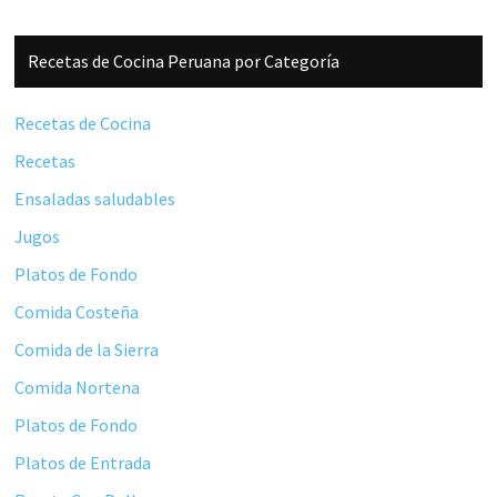
Barra
Recetas de Cocina Peruana por Categoría
lateral
principal
Recetas de Cocina
Recetas
Ensaladas saludables
Jugos
Platos de Fondo
Comida Costeña
Comida de la Sierra
Comida Nortena
Platos de Fondo
Platos de Entrada