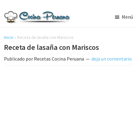
Saltar
Saltar
al
a
Menú
contenido
la
Recetas
principal
barra
de
Cocina
Inicio
»
Receta de lasaña con Mariscos
lateral
Peruana,
Receta de lasaña con Mariscos
principal
Recetas
de
Publicado por
Recetas Cocina Peruana
deja un comentario
Comida
Peruana