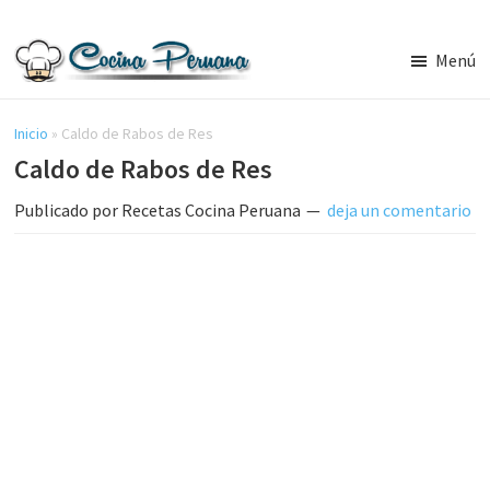
Saltar
Saltar
al
a
Menú
contenido
la
Recetas
principal
barra
de
Cocina
Inicio
»
Caldo de Rabos de Res
lateral
Peruana,
Caldo de Rabos de Res
principal
Recetas
de
Publicado por
Recetas Cocina Peruana
deja un comentario
Comida
Peruana