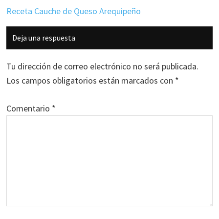
Receta Cauche de Queso Arequipeño
Interacciones
Deja una respuesta
con
los
Tu dirección de correo electrónico no será publicada.
lectores
Los campos obligatorios están marcados con
*
Comentario
*