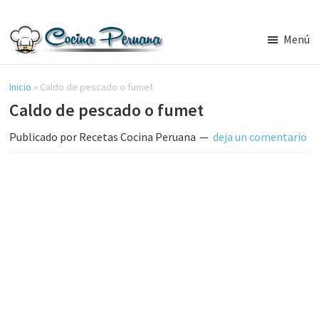
Saltar
Saltar
al
a
Menú
contenido
la
Recetas
principal
barra
de
Cocina
Inicio
»
Caldo de pescado o fumet
lateral
Peruana,
Caldo de pescado o fumet
principal
Recetas
de
Publicado por
Recetas Cocina Peruana
deja un comentario
Comida
Peruana