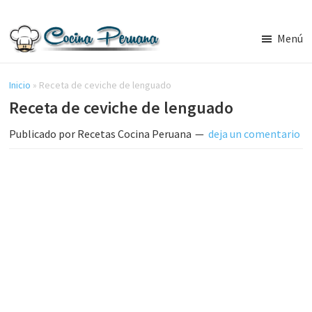
Saltar
Saltar
al
a
Menú
contenido
la
Recetas
principal
barra
de
Cocina
Inicio
»
Receta de ceviche de lenguado
lateral
Peruana,
Receta de ceviche de lenguado
principal
Recetas
de
Publicado por
Recetas Cocina Peruana
deja un comentario
Comida
Peruana