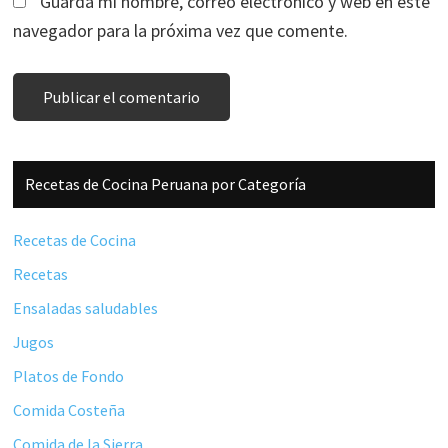
Guarda mi nombre, correo electrónico y web en este
navegador para la próxima vez que comente.
Barra
Recetas de Cocina Peruana por Categoría
lateral
principal
Recetas de Cocina
Recetas
Ensaladas saludables
Jugos
Platos de Fondo
Comida Costeña
Comida de la Sierra