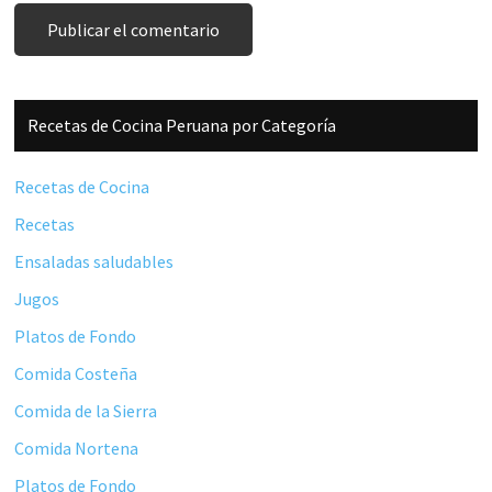
Barra
Recetas de Cocina Peruana por Categoría
lateral
principal
Recetas de Cocina
Recetas
Ensaladas saludables
Jugos
Platos de Fondo
Comida Costeña
Comida de la Sierra
Comida Nortena
Platos de Fondo