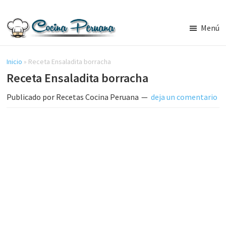
Saltar
Saltar
al
a
Menú
contenido
la
Recetas
principal
barra
de
Cocina
Inicio
»
Receta Ensaladita borracha
lateral
Peruana,
Receta Ensaladita borracha
principal
Recetas
de
Publicado por
Recetas Cocina Peruana
deja un comentario
Comida
Peruana