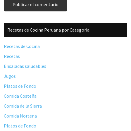
Barra
Recetas de Cocina Peruana por Categoría
lateral
principal
Recetas de Cocina
Recetas
Ensaladas saludables
Jugos
Platos de Fondo
Comida Costeña
Comida de la Sierra
Comida Nortena
Platos de Fondo