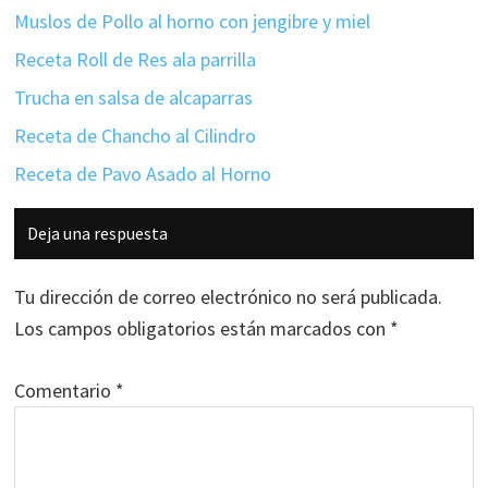
Muslos de Pollo al horno con jengibre y miel
Receta Roll de Res ala parrilla
Trucha en salsa de alcaparras
Receta de Chancho al Cilindro
Receta de Pavo Asado al Horno
Interacciones
Deja una respuesta
con
los
Tu dirección de correo electrónico no será publicada.
lectores
Los campos obligatorios están marcados con
*
Comentario
*