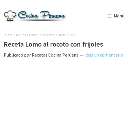
Saltar
Saltar
al
a
Menú
contenido
la
Recetas
principal
barra
de
Cocina
Inicio
»
Receta Lomo al rocoto con frijoles
lateral
Peruana,
Receta Lomo al rocoto con frijoles
principal
Recetas
de
Publicado por
Recetas Cocina Peruana
deja un comentario
Comida
Peruana