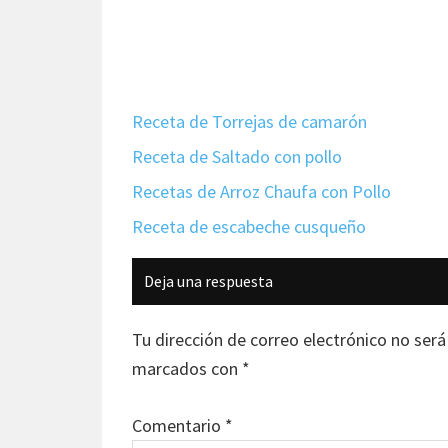
Receta de Torrejas de camarón
Receta de Saltado con pollo
Recetas de Arroz Chaufa con Pollo
Receta de escabeche cusqueño
Interacciones
Deja una respuesta
con
los
Tu dirección de correo electrónico no será
lectores
marcados con
*
Comentario
*