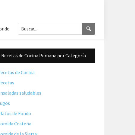
Buscar...
Buscar
Fondo
Barra
Recetas de Cocina Peruana por Categoría
lateral
principal
ecetas de Cocina
ecetas
nsaladas saludables
Jugos
latos de Fondo
omida Costeña
omida de la Sierra