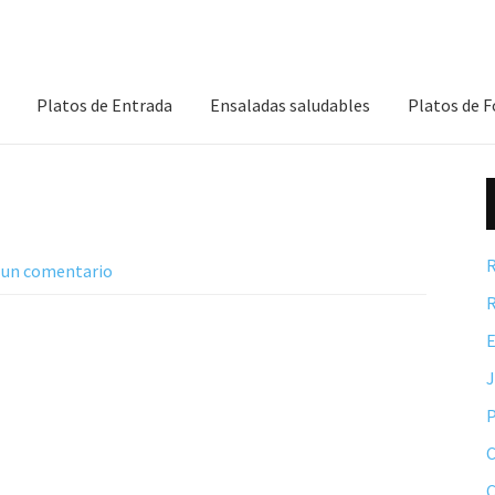
Platos de Entrada
Ensaladas saludables
Platos de 
R
 un comentario
R
E
P
C
C