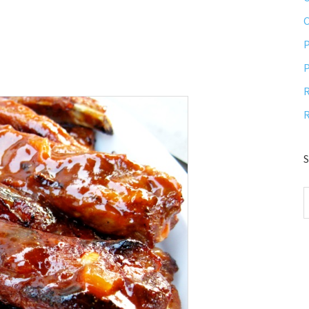
P
P
R
R
S