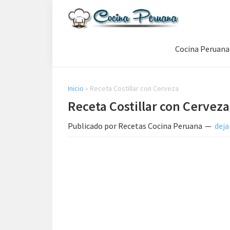
Saltar
Saltar
Saltar
a
al
a
Recetas
la
contenido
la
de
Cocina Peruana
navegación
principal
barra
Cocina
Peruana,
principal
lateral
Recetas
principal
de
Inicio
»
Receta Costillar con Cerveza
Comida
Receta Costillar con Cerveza
Peruana
Publicado por
Recetas Cocina Peruana
deja