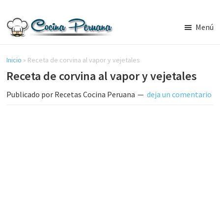
Saltar
Saltar
al
a
Menú
contenido
la
Recetas
principal
barra
de
Cocina
Inicio
»
Receta de corvina al vapor y vejetales
lateral
Peruana,
Receta de corvina al vapor y vejetales
principal
Recetas
de
Publicado por
Recetas Cocina Peruana
deja un comentario
Comida
Peruana