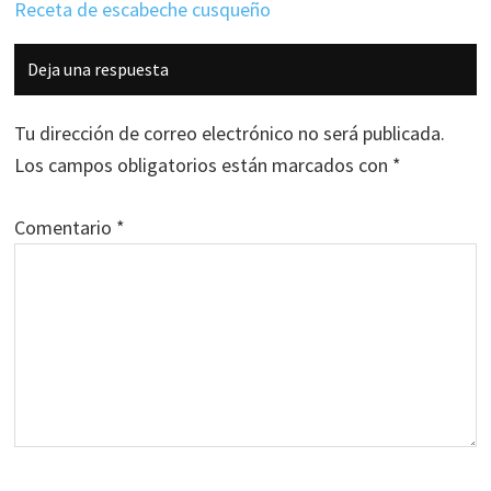
Receta de escabeche cusqueño
Interacciones
Deja una respuesta
con
los
Tu dirección de correo electrónico no será publicada.
lectores
Los campos obligatorios están marcados con
*
Comentario
*