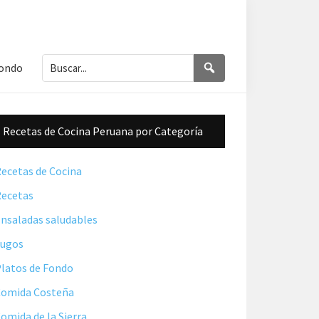
Buscar...
Buscar
Fondo
Barra
Recetas de Cocina Peruana por Categoría
lateral
principal
ecetas de Cocina
ecetas
nsaladas saludables
Jugos
latos de Fondo
omida Costeña
omida de la Sierra