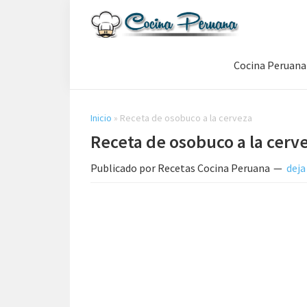
Saltar
Saltar
Saltar
a
al
a
Recetas
la
contenido
la
de
Cocina Peruana
navegación
principal
barra
Cocina
Peruana,
principal
lateral
Recetas
principal
de
Inicio
»
Receta de osobuco a la cerveza
Comida
Receta de osobuco a la cerv
Peruana
Publicado por
Recetas Cocina Peruana
deja