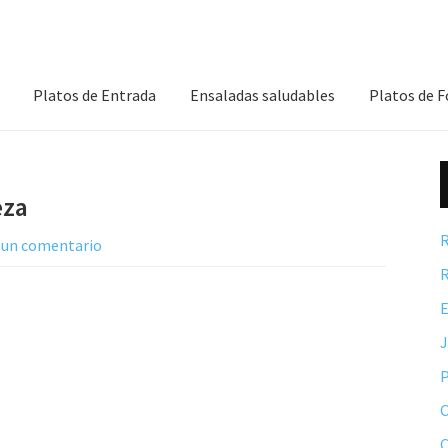
Platos de Entrada
Ensaladas saludables
Platos de 
eza
R
 un comentario
R
E
P
C
C