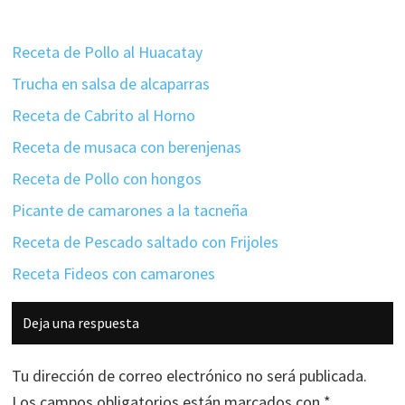
Receta de Pollo al Huacatay
Trucha en salsa de alcaparras
Receta de Cabrito al Horno
Receta de musaca con berenjenas
Receta de Pollo con hongos
Picante de camarones a la tacneña
Receta de Pescado saltado con Frijoles
Receta Fideos con camarones
Interacciones
Deja una respuesta
con
los
Tu dirección de correo electrónico no será publicada.
lectores
Los campos obligatorios están marcados con
*