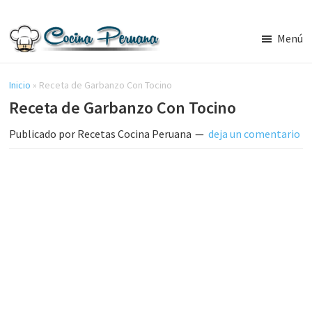
Saltar
Saltar
al
a
Menú
contenido
la
Recetas
principal
barra
de
Cocina
Inicio
»
Receta de Garbanzo Con Tocino
lateral
Peruana,
Receta de Garbanzo Con Tocino
principal
Recetas
de
Publicado por
Recetas Cocina Peruana
deja un comentario
Comida
Peruana