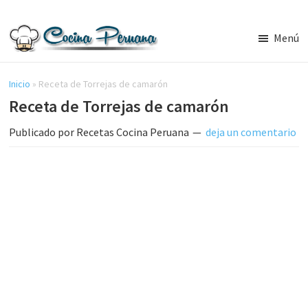
Saltar
Saltar
al
a
Menú
contenido
la
Recetas
principal
barra
de
Cocina
Inicio
»
Receta de Torrejas de camarón
lateral
Peruana,
Receta de Torrejas de camarón
principal
Recetas
de
Publicado por
Recetas Cocina Peruana
deja un comentario
Comida
Peruana