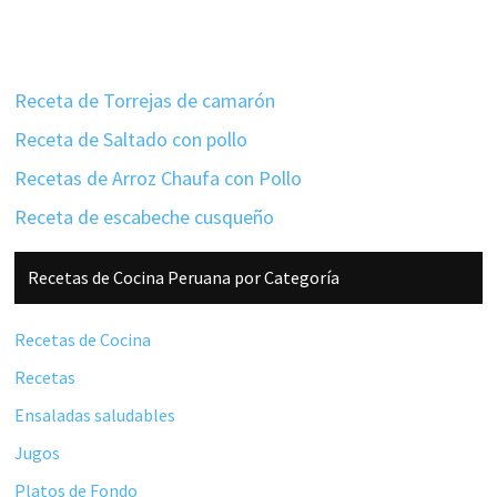
Receta de Torrejas de camarón
Receta de Saltado con pollo
Recetas de Arroz Chaufa con Pollo
Receta de escabeche cusqueño
Barra
Recetas de Cocina Peruana por Categoría
lateral
principal
Recetas de Cocina
Recetas
Ensaladas saludables
Jugos
Platos de Fondo