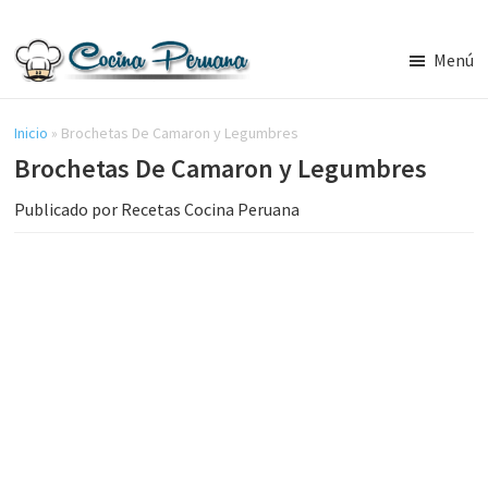
Saltar
Saltar
al
a
Menú
contenido
la
Recetas
principal
barra
de
Cocina
Inicio
»
Brochetas De Camaron y Legumbres
lateral
Peruana,
Brochetas De Camaron y Legumbres
principal
Recetas
de
Publicado por
Recetas Cocina Peruana
Comida
Peruana