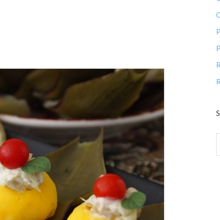
P
P
R
R
S