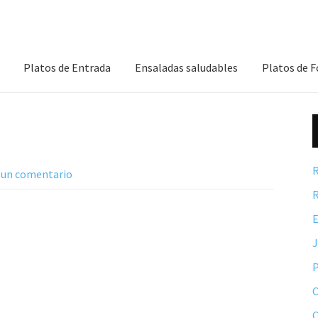
Platos de Entrada
Ensaladas saludables
Platos de 
R
 un comentario
R
E
P
C
C