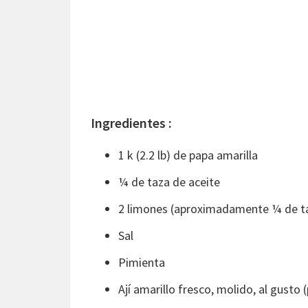
Ingredientes :
1 k (2.2 lb) de papa amarilla
¼ de taza de aceite
2 limones (aproximadamente ¼ de ta
Sal
Pimienta
Ají amarillo fresco, molido, al gusto (