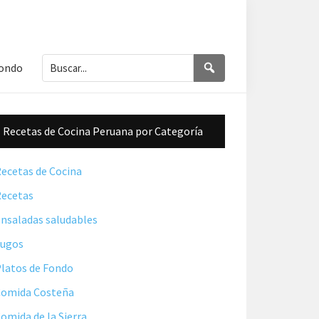
Buscar...
Buscar
Fondo
Barra
Recetas de Cocina Peruana por Categoría
lateral
principal
ecetas de Cocina
ecetas
nsaladas saludables
Jugos
latos de Fondo
omida Costeña
omida de la Sierra