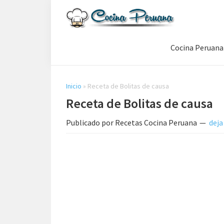
Saltar
Saltar
Saltar
a
al
a
Recetas
la
contenido
la
de
Cocina Peruana
navegación
principal
barra
Cocina
Peruana,
principal
lateral
Recetas
principal
de
Inicio
»
Receta de Bolitas de causa
Comida
Receta de Bolitas de causa
Peruana
Publicado por
Recetas Cocina Peruana
deja