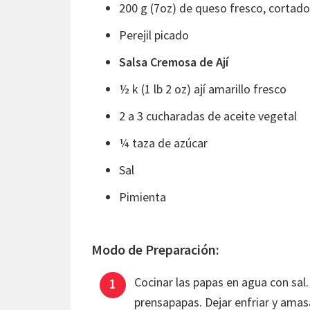
200 g (7oz) de queso fresco, cortad
Perejil picado
Salsa Cremosa de Ají
½ k (1 lb 2 oz) ají amarillo fresco
2 a 3 cucharadas de aceite vegetal
¼ taza de azúcar
Sal
Pimienta
Modo de Preparación:
Cocinar las papas en agua con sal. 
prensapapas. Dejar enfriar y amas