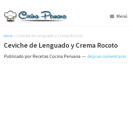
Saltar
Saltar
al
a
Menú
contenido
la
Recetas
principal
barra
de
Cocina
Inicio
»
Ceviche de Lenguado y Crema Rocoto
lateral
Peruana,
Ceviche de Lenguado y Crema Rocoto
principal
Recetas
de
Publicado por
Recetas Cocina Peruana
deja un comentario
Comida
Peruana