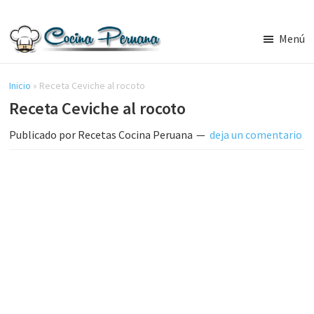
Saltar
Saltar
al
a
Menú
contenido
la
Recetas
principal
barra
de
Cocina
Inicio
»
Receta Ceviche al rocoto
lateral
Peruana,
Receta Ceviche al rocoto
principal
Recetas
de
Publicado por
Recetas Cocina Peruana
deja un comentario
Comida
Peruana