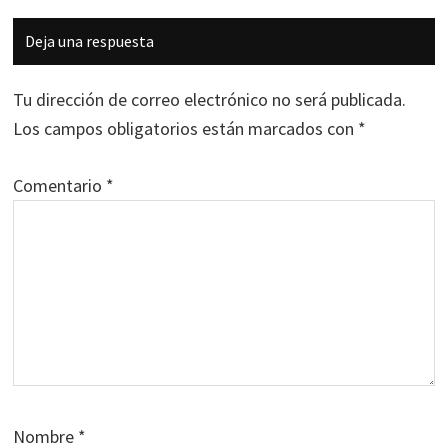
Interacciones
Deja una respuesta
con
los
Tu dirección de correo electrónico no será publicada.
lectores
Los campos obligatorios están marcados con
*
Comentario
*
Nombre
*