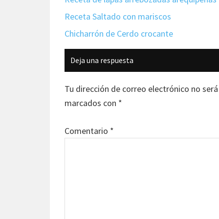
Receta Saltado con mariscos
Chicharrón de Cerdo crocante
Interacciones
Deja una respuesta
con
los
Tu dirección de correo electrónico no será
lectores
marcados con
*
Comentario
*