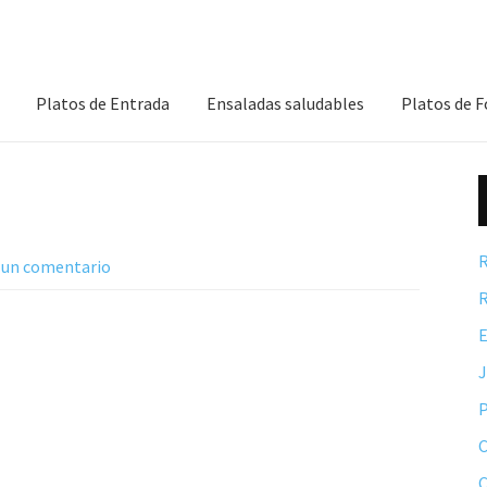
Platos de Entrada
Ensaladas saludables
Platos de 
R
 un comentario
R
E
P
C
C