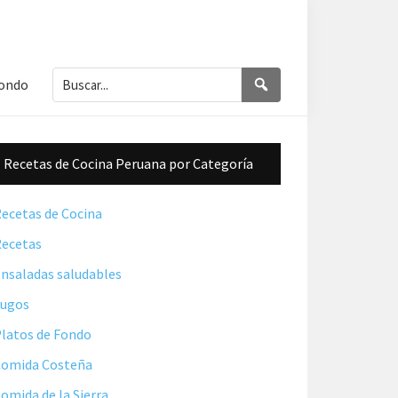
Buscar...
Buscar
Fondo
Barra
Recetas de Cocina Peruana por Categoría
lateral
principal
ecetas de Cocina
ecetas
nsaladas saludables
Jugos
latos de Fondo
omida Costeña
omida de la Sierra