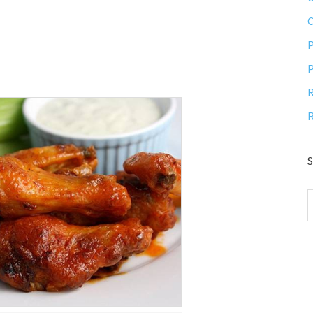
P
P
R
R
S