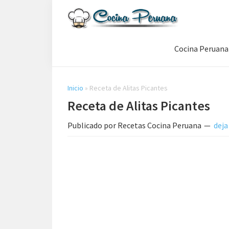
Saltar
Saltar
Saltar
a
al
a
Recetas
la
contenido
la
de
Cocina Peruana
navegación
principal
barra
Cocina
Peruana,
principal
lateral
Recetas
principal
de
Inicio
»
Receta de Alitas Picantes
Comida
Receta de Alitas Picantes
Peruana
Publicado por
Recetas Cocina Peruana
deja